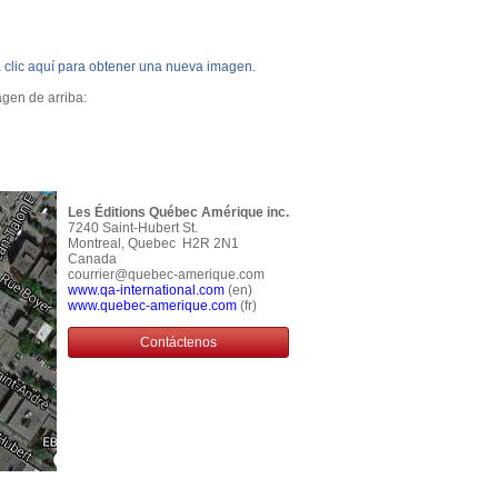
a clic aquí para obtener una nueva imagen.
agen de arriba:
Les Éditions Québec Amérique inc.
7240 Saint-Hubert St.
Montreal, Quebec H2R 2N1
Canada
courrier@quebec-amerique.com
www.qa-international.com
(en)
www.quebec-amerique.com
(fr)
Contáctenos