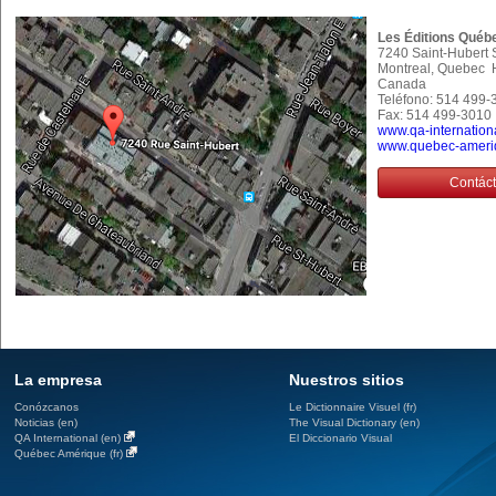
Les Éditions Québ
7240 Saint-Hubert S
Montreal, Quebec
Canada
Teléfono: 514 499-
Fax: 514 499-3010
www.qa-internation
www.quebec-ameri
Contác
La empresa
Nuestros sitios
Conózcanos
Le Dictionnaire Visuel (fr)
Noticias (en)
The Visual Dictionary (en)
QA International (en)
El Diccionario Visual
Québec Amérique (fr)